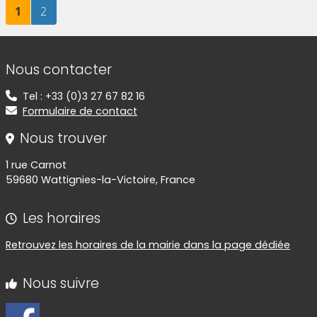
Page
sur 2
Page
sur 2
1
2
Informations de contact
Nous contacter
Tel : +33 (0)3 27 67 82 16
Formulaire de contact
Nous trouver
1 rue Carnot
59680 Wattignies-la-Victoire, France
Les horaires
Retrouvez les horaires de la mairie dans la page dédiée
Nous suivre