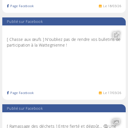
Page Facebook
Le
18
/
03
/
26
Publié sur Facebook
[ Chasse aux œufs ] N'oubliez pas de rendre vos bulletins de
participation à la Wattegnienne !
Page Facebook
Le
17
/
03
/
26
Publié sur Facebook
[ Ramassage des déchets ] Entre fierté et dégoût... 🤔 Une