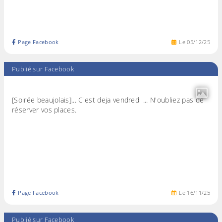
Page Facebook
Le
05
/
12
/
25
Publié sur Facebook
[Soirée beaujolais]... C'est deja vendredi ... N'oubliez pas de
réserver vos places.
Page Facebook
Le
16
/
11
/
25
Publié sur Facebook