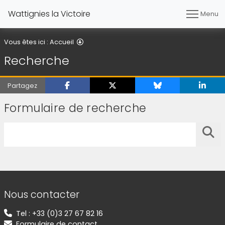
Wattignies la Victoire
Menu
Recherche
Vous êtes ici :
Accueil
Recherche
Partagez
Formulaire de recherche
Saisissez votre recherche
Lanc
Informations de contact
Nous contacter
Tel : +33 (0)3 27 67 82 16
Formulaire de contact