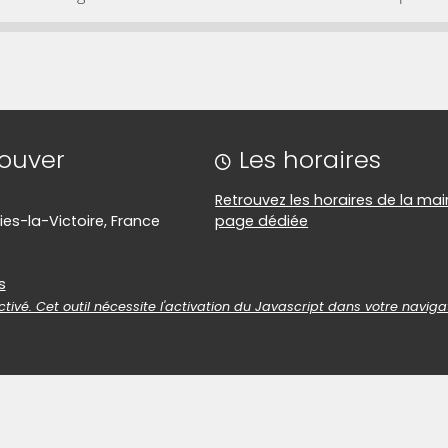
lien qui permet d'accéder directement à cette ca
rouver
Les horaires
Retrouvez les horaires de la mai
es-la-Victoire, France
page dédiée
es
s
tivé. Cet outil nécessite l'activation du Javascript dans votre naviga