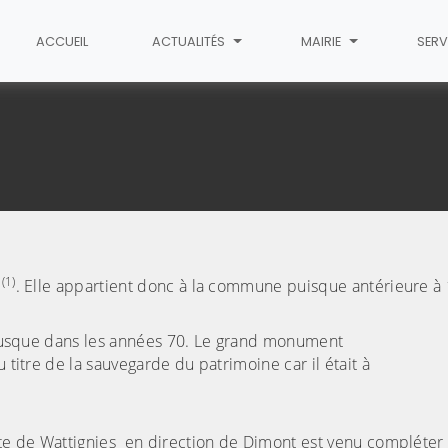
ACCUEIL
ACTUALITÉS
MAIRIE
SERV
(1)
e
. Elle appartient donc à la commune puisque antérieure à
(C
vi jusque dans les années 70. Le grand monument
 titre de la sauvegarde du patrimoine car il était à
ute de Wattignies en direction de Dimont est venu compléter c