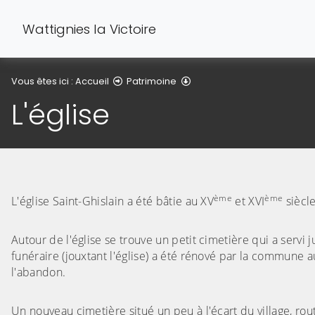
Wattignies la Victoire
L'église
Vous êtes ici :
Accueil
Patrimoine
L'église
ème
ème
L'église Saint-Ghislain a été bâtie au XV
et XVI
siècl
(Cliquez sur l'image pour l'agrandir)
Autour de l'église se trouve un petit cimetière qui a ser
funéraire (jouxtant l'église) a été rénové par la commune au
l'abandon.
(Cliquez sur l'image pour l'agrandir)
Un nouveau cimetière situé un peu à l'écart du village, ro