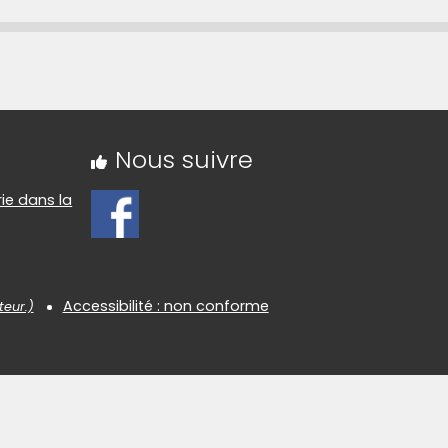
rte sur Umap »
Nous suivre
rie dans la
Accessibilité : non conforme
teur.)