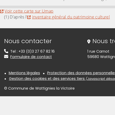
Evitez la carte interactive ci-après et aller au 
Voir cette carte sur Umap
(1) D'après l'
inventaire général du patrimoine culturel
Informations de contact
Nous contacter
Nous t
Tel : +33 (0)3 27 67 82 16
1 rue Carnot
Formulaire de contact
59680 Wattigni
Informations réglementair
Mentions légales
Protection des données personnelle
Gestion des cookies et des services tiers
(Javascript désac
© Commune de Wattignies la Victoire